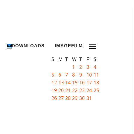
DOWNLOADS
IMAGEFILM
S
M
T
W
T
F
S
1
2
3
4
5
6
7
8
9
10
11
12
13
14
15
16
17
18
19
20
21
22
23
24
25
26
27
28
29
30
31